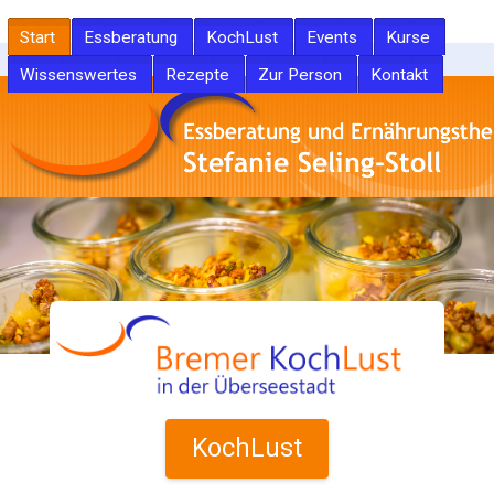
Start
Essberatung
KochLust
Events
Kurse
Wissenswertes
Rezepte
Zur Person
Kontakt
KochLust