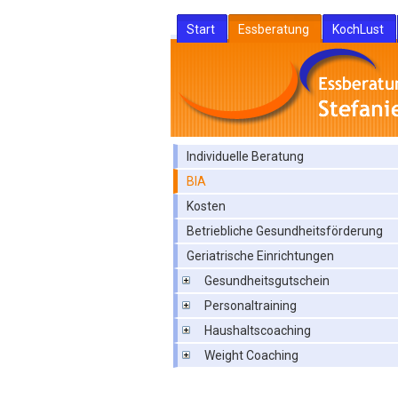
Start
Essberatung
KochLust
Individuelle Beratung
BIA
Kosten
Betriebliche Gesundheitsförderung
Geriatrische Einrichtungen
Gesundheitsgutschein
Personaltraining
Haushaltscoaching
Weight Coaching