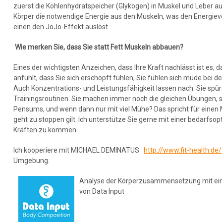
zuerst die Kohlenhydratspeicher (Glykogen) in Muskel und Leber au
Körper die notwendige Energie aus den Muskeln, was den Energiev
einen den JoJo-Effekt auslöst.
Wie merken Sie, dass Sie statt Fett Muskeln abbauen?
Eines der wichtigsten Anzeichen, dass Ihre Kraft nachlässt ist es, d
anfühlt, dass Sie sich erschöpft fühlen, Sie fühlen sich müde bei de
Auch Konzentrations- und Leistungsfähigkeit lassen nach. Sie spüre
Trainingsroutinen. Sie machen immer noch die gleichen Übungen, 
Pensums, und wenn dann nur mit viel Mühe? Das spricht für einen 
geht zu stoppen gilt. Ich unterstütze Sie gerne mit einer bedarfso
Kräften zu kommen.
Ich kooperiere mit MICHAEL DEMINATUS
http://www.fit-health.de/
Umgebung.
Analyse der Körperzusammensetzung mit ein
von Data Input