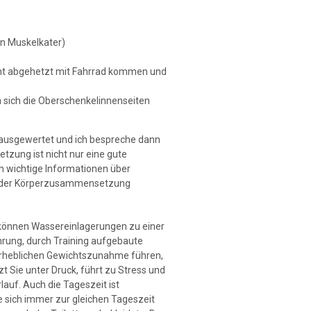
in Muskelkater)
cht abgehetzt mit Fahrrad kommen und
 sich die Oberschenkelinnenseiten
ausgewertet und ich bespreche dann
tzung ist nicht nur eine gute
h wichtige Informationen über
n der Körperzusammensetzung
können Wassereinlagerungen zu einer
rung, durch Training aufgebaute
erheblichen Gewichtszunahme führen,
 Sie unter Druck, führt zu Stress und
auf. Auch die Tageszeit ist
 sich immer zur gleichen Tageszeit