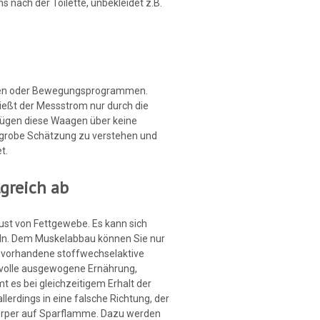
 nach der Toilette, unbekleidet z.B.
ungen oder Bewegungsprogrammen.
ließt der Messstrom nur durch die
rfügen diese Waagen über keine
s grobe Schätzung zu verstehen und
et.
lgreich ab
ust von Fettgewebe. Es kann sich
ln. Dem Muskelabbau können Sie nur
e vorhandene stoffwechselaktive
nvolle ausgewogene Ernährung,
 es bei gleichzeitigem Erhalt der
erdings in eine falsche Richtung, der
Körper auf Sparflamme. Dazu werden