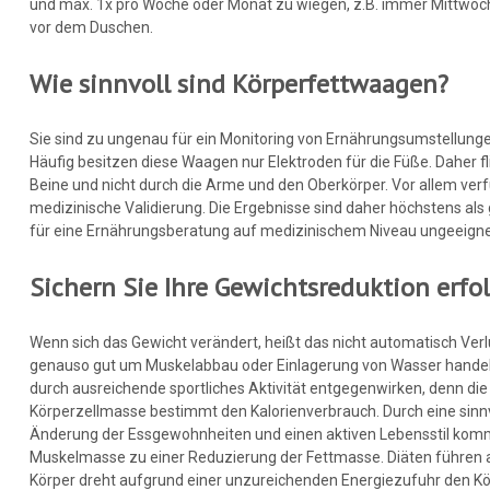
und max. 1x pro Woche oder Monat zu wiegen, z.B. immer Mittwochs
vor dem Duschen.
Wie sinnvoll sind Körperfettwaagen?
Sie sind zu ungenau für ein Monitoring von Ernährungsumstell
Häufig besitzen diese Waagen nur Elektroden für die Füße. Daher f
Beine und nicht durch die Arme und den Oberkörper. Vor allem ve
medizinische Validierung. Die Ergebnisse sind daher höchstens al
für eine Ernährungsberatung auf medizinischem Niveau ungeeign
Sichern Sie Ihre Gewichtsreduktion erfo
Wenn sich das Gewicht verändert, heißt das nicht automatisch Verl
genauso gut um Muskelabbau oder Einlagerung von Wasser hande
durch ausreichende sportliches Aktivität entgegenwirken, denn di
Körperzellmasse bestimmt den Kalorienverbrauch. Durch eine sin
Änderung der Essgewohnheiten und einen aktiven Lebensstil kommt
Muskelmasse zu einer Reduzierung der Fettmasse. Diäten führen all
Körper dreht aufgrund einer unzureichenden Energiezufuhr den 