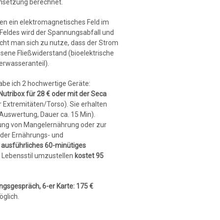
nsetzung berechnet.
en ein elektromagnetisches Feld im
 Feldes wird der Spannungsabfall und
ht man sich zu nutze, dass der Strom
essene Fließwiderstand (bioelektrische
rwasseranteil).
abe ich 2 hochwertige Geräte:
utribox für 28 € oder mit der Seca
 Extremitäten/Torso). Sie erhalten
Auswertung, Dauer ca. 15 Min).
dung von Mangelernährung oder zur
 der Ernährungs- und
n
ausführliches 60-minütiges
n Lebensstil umzustellen
kostet 95
ungsgespräch,
6-er Karte:
175 €
öglich.