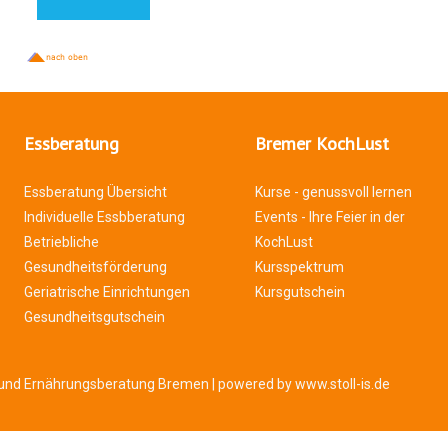
Essberatung
Bremer KochLust
Essberatung Übersicht
Kurse - genussvoll lernen
Individuelle Essbberatung
Events - Ihre Feier in der
Betriebliche
KochLust
Gesundheitsförderung
Kursspektrum
Geriatrische Einrichtungen
Kursgutschein
Gesundheitsgutschein
 und Ernährungsberatung Bremen |
powered by www.stoll-is.de