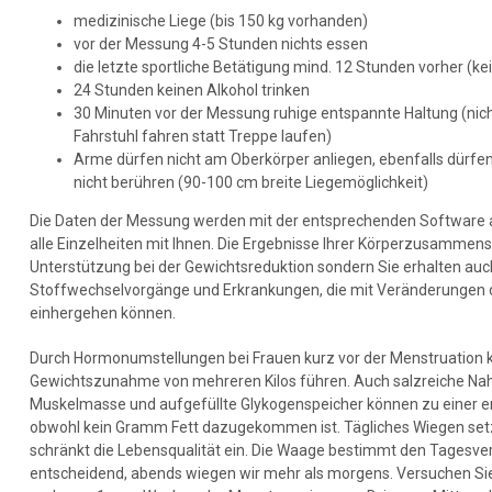
medizinische Liege (bis 150 kg vorhanden)
vor der Messung 4-5 Stunden nichts essen
die letzte sportliche Betätigung mind. 12 Stunden vorher (ke
24 Stunden keinen Alkohol trinken
30 Minuten vor der Messung ruhige entspannte Haltung (ni
Fahrstuhl fahren statt Treppe laufen)
Arme dürfen nicht am Oberkörper anliegen, ebenfalls dürfen
nicht berühren (90-100 cm breite Liegemöglichkeit)
Die Daten der Messung werden mit der entsprechenden Software 
alle Einzelheiten mit Ihnen. Die Ergebnisse Ihrer Körperzusammense
Unterstützung bei der Gewichtsreduktion sondern Sie erhalten auc
Stoffwechselvorgänge und Erkrankungen, die mit Veränderunge
einhergehen können.
Durch Hormonumstellungen bei Frauen kurz vor der Menstruation 
Gewichtszunahme von mehreren Kilos führen. Auch salzreiche Nah
Muskelmasse und aufgefüllte Glykogenspeicher können zu einer 
obwohl kein Gramm Fett dazugekommen ist. Tägliches Wiegen setzt
schränkt die Lebensqualität ein. Die Waage bestimmt den Tagesverl
entscheidend, abends wiegen wir mehr als morgens. Versuchen Sie