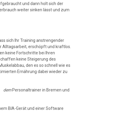
fgebraucht und dann holt sich der
erbrauch weiter sinken lässt und zum
ass sich Ihr Training anstrengender
r Alltagsarbeit, erschöpft und kraftlos.
n keine Fortschritte bei Ihren
schaffen keine Steigerung des
Muskelabbau, den es so schnell wie es
ptimierten Ernährung dabei wieder zu
dem
Personaltrainer in Bremen und
em BIA-Gerät und einer Software