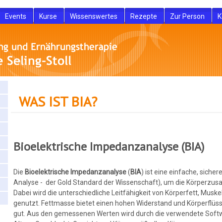
Events
Kurse
Wissenswertes
Rezepte
Zur Person
K
WAS IST BIA?
Bioelektrische Impedanzanalyse (BIA)
Die
Bioelektrische Impedanzanalyse
(
BIA
) ist eine einfache, siche
Analyse - der Gold Standard der Wissenschaft), um die Körperz
Dabei wird die unterschiedliche Leitfähigkeit von Körperfett, Mu
genutzt. Fettmasse bietet einen hohen Widerstand und Körperflüss
gut. Aus den gemessenen Werten wird durch die verwendete Softw