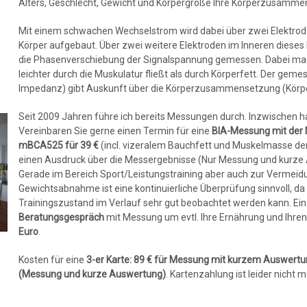
Alters, Geschlecht, Gewicht und Körpergröße Ihre Körperzusamme
Mit einem schwachen Wechselstrom wird dabei über zwei Elektrod
Körper aufgebaut. Über zwei weitere Elektroden im Inneren dieses
die Phasenverschiebung der Signalspannung gemessen. Dabei mac
leichter durch die Muskulatur fließt als durch Körperfett. Der gem
Impedanz) gibt Auskunft über die Körperzusammensetzung (Körpe
Seit 2009 Jahren führe ich bereits Messungen durch. Inzwischen h
Vereinbaren Sie gerne einen Termin für eine
BIA-Messung mit der N
mBCA525 für 39 €
(incl. vizeralem Bauchfett und Muskelmasse der
einen Ausdruck über die Messergebnisse (Nur Messung und kurze 
Gerade im Bereich Sport/Leistungstraining aber auch zur Vermei
Gewichtsabnahme ist eine kontinuierliche Überprüfung sinnvoll, da
Trainingszustand im Verlauf sehr gut beobachtet werden kann. Ei
Beratungsgespräch
mit Messung um evtl. Ihre Ernährung und Ihre
Euro
.
Kosten für eine
3-er Karte: 89 € für Messung mit kurzem Auswert
(Messung und kurze Auswertung)
. Kartenzahlung ist leider nicht m