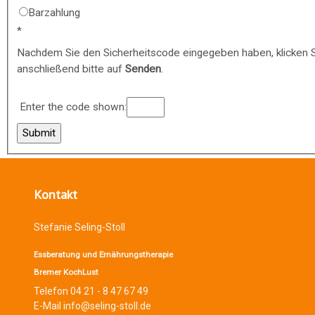
Barzahlung
Nachdem Sie den Sicherheitscode eingegeben haben, klicken 
anschließend bitte auf
Senden
.
Enter the code shown:
Kontakt
Stefanie Seling-Stoll
Essberatung und Ernährungstherapie
Bremer KochLust
Telefon 04 21 - 8 47 67 49
E-Mail info@seling-stoll.de