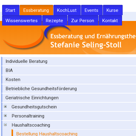
Start
Essberatung
KochLust
Events
Kurse
Wissenswertes
Rezepte
Zur Person
Kontakt
Individuelle Beratung
BIA
Kosten
Betriebliche Gesundheitsförderung
Geriatrische Einrichtungen
Gesundheitsgutschein
Personaltraining
Haushaltscoaching
Bestellung Haushaltscoaching