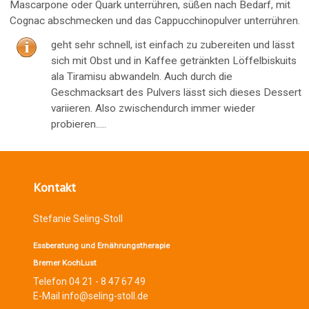
Mascarpone oder Quark unterrühren, süßen nach Bedarf, mit
Cognac abschmecken und das Cappucchinopulver unterrühren.
geht sehr schnell, ist einfach zu zubereiten und lässt
sich mit Obst und in Kaffee getränkten Löffelbiskuits
ala Tiramisu abwandeln. Auch durch die
Geschmacksart des Pulvers lässt sich dieses Dessert
variieren. Also zwischendurch immer wieder
probieren.....
Kontakt
Stefanie Seling-Stoll
Essberatung und Ernährungstherapie
Bremer KochLust
Telefon 04 21 - 8 47 67 49
E-Mail info@seling-stoll.de