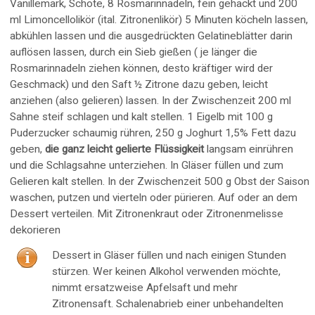
Vanillemark, Schote, 8 Rosmarinnadeln, fein gehackt und 200
ml Limoncellolikör (ital. Zitronenlikör) 5 Minuten köcheln lassen,
abkühlen lassen und die ausgedrückten Gelatineblätter darin
auflösen lassen, durch ein Sieb gießen ( je länger die
Rosmarinnadeln ziehen können, desto kräftiger wird der
Geschmack) und den Saft ½ Zitrone dazu geben, leicht
anziehen (also gelieren) lassen. In der Zwischenzeit 200 ml
Sahne steif schlagen und kalt stellen. 1 Eigelb mit 100 g
Puderzucker schaumig rühren, 250 g Joghurt 1,5% Fett dazu
geben,
die ganz leicht gelierte Flüssigkeit
langsam einrühren
und die Schlagsahne unterziehen. In Gläser füllen und zum
Gelieren kalt stellen. In der Zwischenzeit 500 g Obst der Saison
waschen, putzen und vierteln oder pürieren. Auf oder an dem
Dessert verteilen. Mit Zitronenkraut oder Zitronenmelisse
dekorieren
Dessert in Gläser füllen und nach einigen Stunden
stürzen. Wer keinen Alkohol verwenden möchte,
nimmt ersatzweise Apfelsaft und mehr
Zitronensaft. Schalenabrieb einer unbehandelten