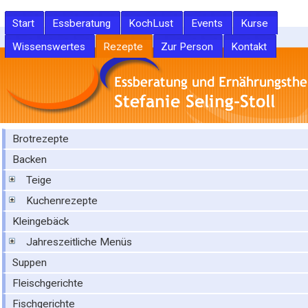
Start
Essberatung
KochLust
Events
Kurse
Wissenswertes
Rezepte
Zur Person
Kontakt
Brotrezepte
Backen
Teige
Kuchenrezepte
Kleingebäck
Jahreszeitliche Menüs
Suppen
Fleischgerichte
Fischgerichte