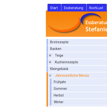
Start
Essberatung
KochLust
Brotrezepte
Backen
Teige
Kuchenrezepte
Kleingebäck
Jahreszeitliche Menüs
Frühjahr
Sommer
Herbst
Winter