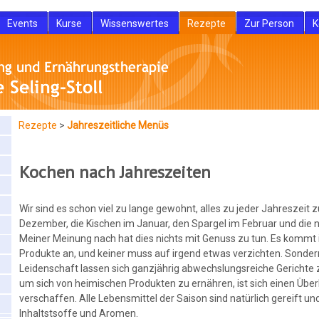
Events
Kurse
Wissenswertes
Rezepte
Zur Person
K
Rezepte
>
Jahreszeitliche Menüs
Kochen nach Jahreszeiten
Wir sind es schon viel zu lange gewohnt, alles zu jeder Jahreszei
Dezember, die Kischen im Januar, den Spargel im Februar und die n
Meiner Meinung nach hat dies nichts mit Genuss zu tun. Es kommt in
Produkte an, und keiner muss auf irgend etwas verzichten. Sondern
Leidenschaft lassen sich ganzjährig abwechslungsreiche Gerichte zu
um sich von heimischen Produkten zu ernähren, ist sich einen Über
verschaffen. Alle Lebensmittel der Saison sind natürlich gereift u
Inhaltstsoffe und Aromen.